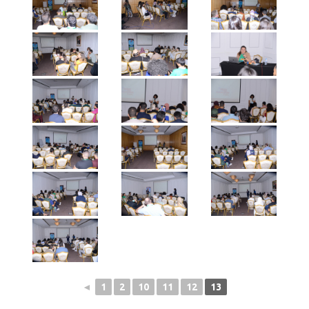
◄
1
2
10
11
12
13